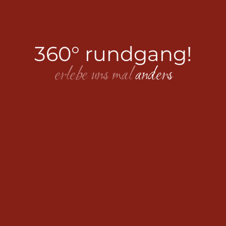
360° rundgang!
erlebe
uns
mal
a
n
d
e
r
s