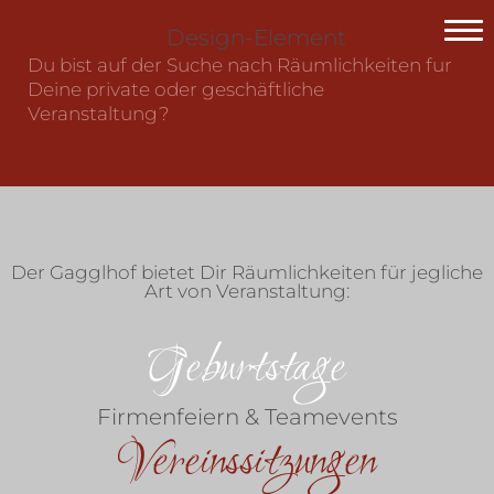
Skip
to
Home
Du bist auf der Suche nach Räumlichkeiten für
content
Deine private oder geschäftliche
Geschichte
Veranstaltung?
Portfolio
Veranstaltungen
Vermietung
Der Gagglhof bietet Dir Räumlichkeiten für jegliche
Art von Veranstaltung:
Kontakt
Geburtstage
Firmenfeiern & Teamevents
Vereinssitzungen