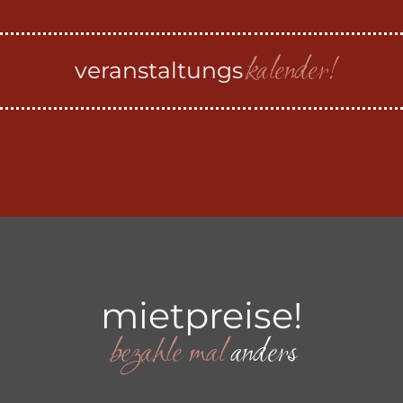
kalender!
veranstaltungs
mietpreise!
bezahle
mal
a
n
d
e
r
s